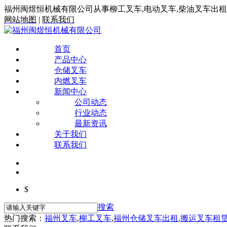
福州闽煜恒机械有限公司从事柳工叉车,电动叉车,柴油叉车出
网站地图
|
联系我们
首页
产品中心
仓储叉车
内燃叉车
新闻中心
公司动态
行业动态
最新资讯
关于我们
联系我们
$
搜索
热门搜索：
福州叉车
,
柳工叉车
,
福州仓储叉车出租
,
搬运叉车租