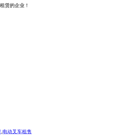
租租赁的企业！
赁
,
电动叉车租售