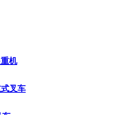
起重机
衡重式叉车