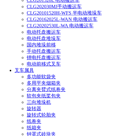
CLG201520L 电动搬运车
CLG202030MJ手动搬运车
CLG20101520H-WFS 半电动堆垛车
CLG20162025L-WAN 电动搬运车
CLG20202530L-WA 电动搬运车
电动托盘搬运车
电动托盘堆垛车
国内堆垛前移
手动托盘搬运车
锂电托盘搬运车
电动前移式叉车
叉车属具
多功能软袋夹
多用平夹烟箱夹
分离夹臂式纸卷夹
软包夹纸桨包夹
三向堆垛机
旋转器
旋转式轮胎夹
纸卷夹
纸箱夹
钟罩式砖块夹